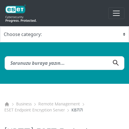
Business
Remote Management
ESET Endpoint Encryption Server
KB7171