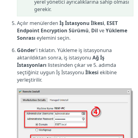
yerel yönetici ayrıcalıklarına sahip olması
gerekir.
Açılır menülerden
İş İstasyonu İlkesi
,
ESET
Endpoint Encryption
Sürümü
,
Dil
ve
Yükleme
Sonrası
eylemini seçin.
Gönder
'i tıklatın. Yükleme iş istasyonuna
aktarıldıktan sonra, iş istasyonu
Ağ İş
İstasyonları
listesinden çıkar ve 5. adımda
seçtiğiniz uygun İş İstasyonu
İlkesi
ekibine
yerleştirilir.