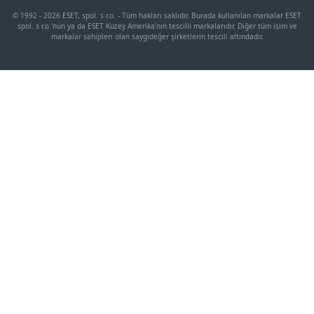
© 1992 - 2026 ESET, spol. s r.o. - Tüm hakları saklıdır. Burada kullanılan markalar ESET
spol. s r.o.'nun ya da ESET Kuzey Amerika'nın tescilli markalarıdır. Diğer tüm isim ve
markalar sahipleri olan saygıdeğer şirketlerin tescili altındadır.