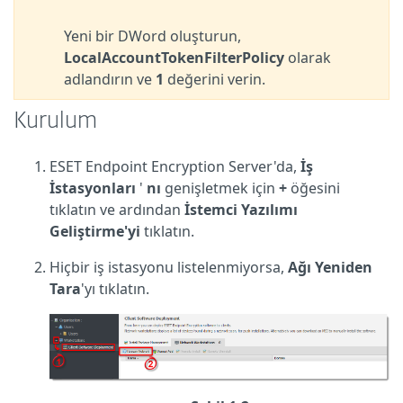
Yeni bir DWord oluşturun,
LocalAccountTokenFilterPolicy
olarak
adlandırın ve
1
değerini verin.
Kurulum
ESET Endpoint Encryption Server'da,
İş
İstasyonları
'
nı
genişletmek için
+
öğesini
tıklatın ve ardından
İstemci Yazılımı
Geliştirme'yi
tıklatın.
Hiçbir iş istasyonu listelenmiyorsa,
Ağı Yeniden
Tara
'yı tıklatın.