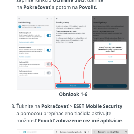
zapnite funkciu
Ochrana SMS
, ťuknite
na
Pokračovať
a potom na
Povoliť
.
Obrázok 1-6
Ťuknite na
Pokračovať
>
ESET Mobile Security
a pomocou prepínacieho tlačidla aktivujte
možnosť
Povoliť zobrazenie cez iné aplikácie
.