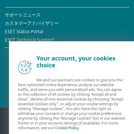
サポートニュース
カスタマーアドバイザリー
ESET Status Portal
ESET Technical Support
Your account, your cookies
choice
既存の顧客？
We and our partners use cookies to give you the
best optimized online experience, analyze our website
traffic, and serve you with personalized ads. You can agree
to the collection of all cookies by clicking "Accept all and
close", decline all non-essential cookies by choosing "Accept
essential cookies only", or adjust your cookie settings by
clicking "Manage cookies". You also have the right to
withdraw your consent or change your cookie preferences
anytime by clicking the "Manage cookies" link in our website
footer or in your account settings (if available). For more
information, see our
Cookie Policy
.