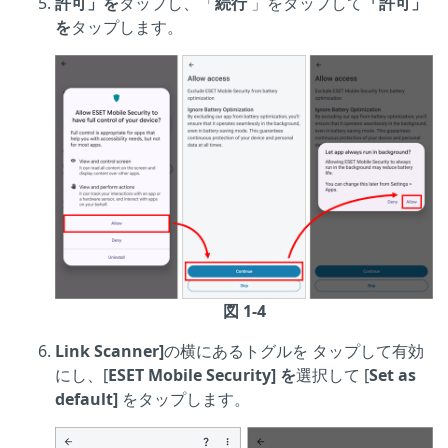
許可」を
タップし、「
続行
」をタップして
「許可」
を
タップします。
図 1-4
Link Scanner]
の横にあるトグルを
タップして有効
にし、[
ESET Mobile Security] を
選択して [
Set as
default]
をタップします。