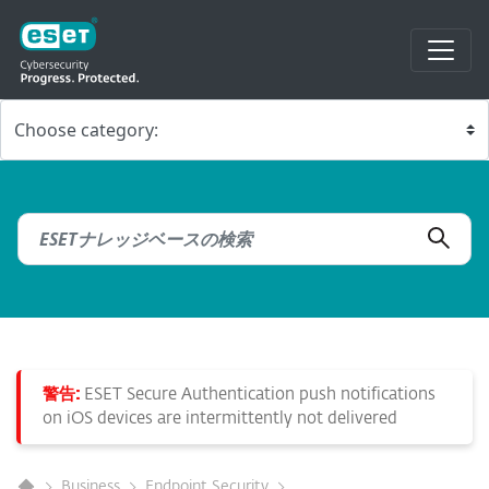
警告:
ESET Secure Authentication push notifications
on iOS devices are intermittently not delivered
Business
Endpoint Security