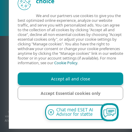
choice
Eksisterende kunde?
We and our partners use cookies to give you the
best optimized online experience, analyze our website
traffic, and serve you with personalized ads. You can agree
to the collection of all cookies by clicking "Accept all and
close", decline all non-essential cookies by choosing "Accept
essential cookies only", or adjust your cookie settings by
clicking "Manage cookies". You also have the right to
withdraw your consent or change your cookie preferences
anytime by clicking the "Manage cookies" link in our website
footer or in your account settings (if available). For more
information, see our
Cookie Policy
.
Accept all and close
Kontakt
Personvern
Juridisk informasjon
Accept Essential cookies only
Rapporter sårbarheter
Nettstedskart
Administrer informasjonskapsler
Manage cookies
Chat med ESET AI
© 1992 - 2026 ESET, spol. s r.o. - Med enerett. Varemerkene som brukes i dette, er
Advisor for støtte
varemerker eller registrerte varemerker for ESET, spol. s r.o. eller ESET North America.
Alle andre navn og varemerker er registrerte varemerker for sine respektive selskaper.