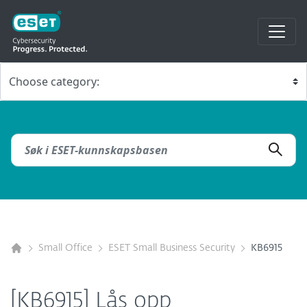
Small Office
ESET Small Business Security
KB6915
[KB6915] Lås opp