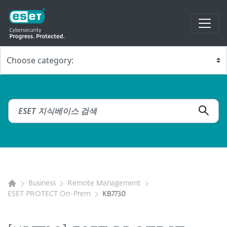
Business
Remote Management
ESET PROTECT On-Prem
KB7730