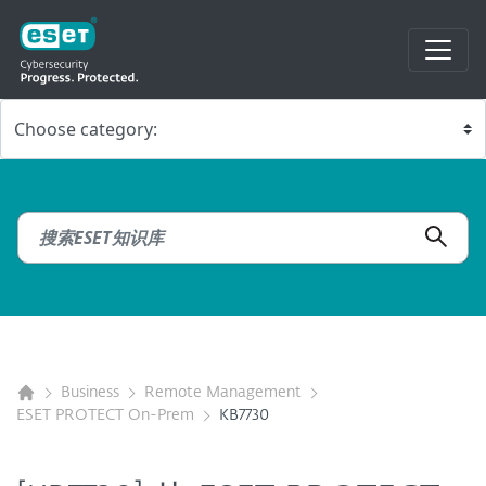
Business
Remote Management
ESET PROTECT On-Prem
KB7730