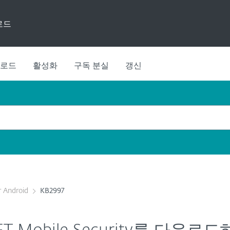
로드
로드
활성화
구독 분실
갱신
r Android
KB2997