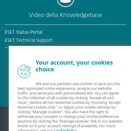
Video della Knowledgebase
ESET Status Portal
ESET Technical Support
Your account, your cookies
choice
Cliente esistente?
We and our partners use cookies to give you the
best optimized online experience, analyze our website
traffic, and serve you with personalized ads. You can agree
to the collection of all cookies by clicking "Accept all and
close", decline all non-essential cookies by choosing "Accept
essential cookies only", or adjust your cookie settings by
clicking "Manage cookies". You also have the right to
withdraw your consent or change your cookie preferences
anytime by clicking the "Manage cookies" link in our website
footer or in your account settings (if available). For more
information, see our
Cookie Policy
.