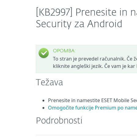
[KB2997] Prenesite in 
Security za Android
OPOMBA:
To stran je prevedel računalnik. Če žel
kliknite angleški jezik. Če vam je ka
Težava
Prenesite in namestite ESET Mobile Sec
Omogočite funkcije Premium po namesti
Podrobnosti