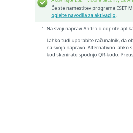
Aktivirajte ESET Mobile Security za A
Če ste namestitev programa ESET Mobi
oglejte navodila za aktivacijo
.
Na svoji napravi Android odprite aplika
Lahko tudi uporabite računalnik, da o
na svojo napravo. Alternativno lahko s
kod skenirate spodnjo QR-kodo. Preusm