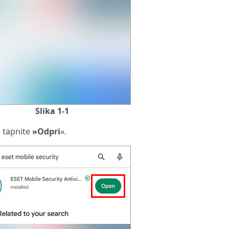
Slika 1-1
n tapnite
»Odpri
«.