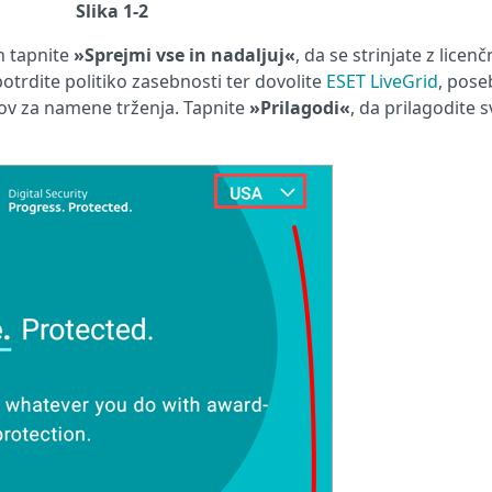
Slika 1-2
in tapnite
»Sprejmi vse in nadaljuj«
, da se strinjate z licen
rdite politiko zasebnosti ter dovolite
ESET LiveGrid
, pos
ov za namene trženja. Tapnite
»Prilagodi«
, da prilagodite s