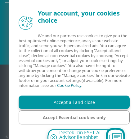
Your account, your cookies
choice
Mevcut müşteri mi?
We and our partners use cookies to give you the
best optimized online experience, analyze our website
traffic, and serve you with personalized ads. You can agree
to the collection of all cookies by clicking "Accept all and
close", decline all non-essential cookies by choosing "Accept
essential cookies only", or adjust your cookie settings by
clicking "Manage cookies". You also have the right to
withdraw your consent or change your cookie preferences
anytime by clicking the "Manage cookies" link in our website
footer or in your account settings (if available). For more
information, see our
Cookie Policy
.
Accept all and close
Accept Essential cookies only
İletişim
Gizlilik
Yasal Bilgi
Güvenlik Açıklarını Raporla
Site Haritası
Çerezleri yönet
Manage cookies
Destek için ESET AI
© 1992 - 2026 ESET, spol. s r.o. - Tüm hakları saklıdır. Burada kullanılan markalar ESET
Advisor ile sohbet