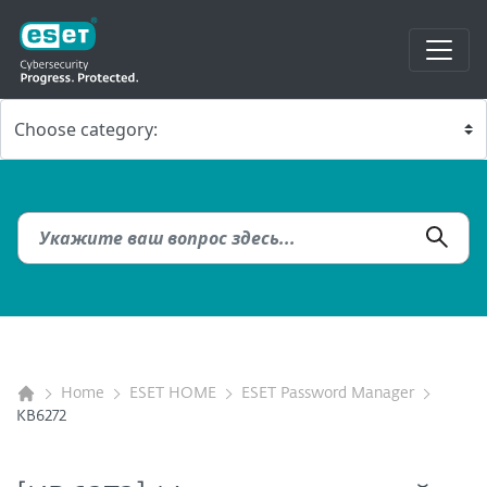
Home
ESET HOME
ESET Password Manager
KB6272