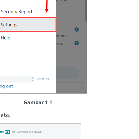
Gambar 1-1
data
.