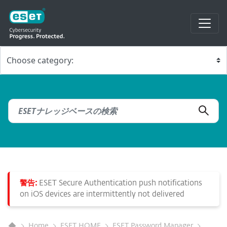
警告:
ESET Secure Authentication push notifications
on iOS devices are intermittently not delivered
Home
ESET HOME
ESET Password Manager