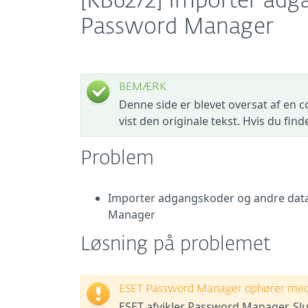
[KB6272] Importer adg
Password Manager
BEMÆRK:
Denne side er blevet oversat af en c
vist den originale tekst. Hvis du fin
Problem
Importer adgangskoder og andre data
Manager
Løsning på problemet
ESET Password Manager ophører med 
ESET afvikler Password Manager. Slu