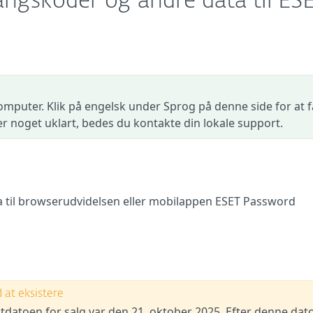
angskoder og andre data til ES
omputer. Klik på engelsk under Sprog på denne side for at f
der noget uklart, bedes du kontakte din lokale support.
 til browserudvidelsen eller mobilappen ESET Password
at eksistere
tdatoen for salg var den 21. oktober 2025. Efter denne dat