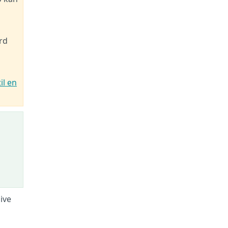
rd
il en
ive