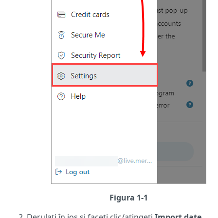
Figura 1-1
Derulați în jos și faceți clic/atingeți
Import date
.