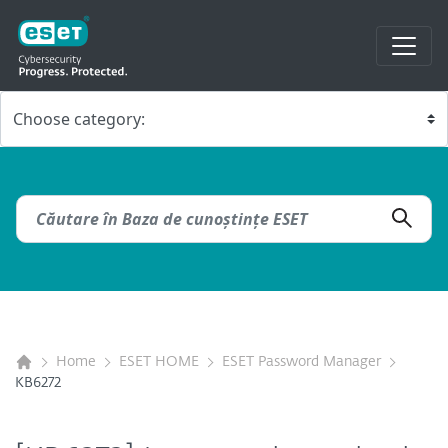
Home
ESET HOME
ESET Password Manager
KB6272