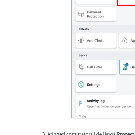
Atingeți comutatorul de lângă
Protecți