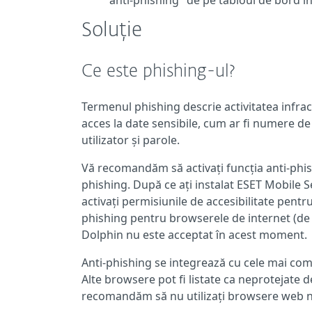
anti-phishing" de pe tabloul de bord 
Soluție
Ce este phishing-ul?
Termenul phishing descrie activitatea infrac
acces la date sensibile, cum ar fi numere d
utilizator și parole.
Vă recomandăm să activați funcția anti-phi
phishing. După ce ați instalat ESET Mobile 
activați permisiunile de accesibilitate pent
phishing pentru browserele de internet (d
Dolphin nu este acceptat în acest moment.
Anti-phishing se integrează cu cele mai co
Alte browsere pot fi listate ca neprotejate 
recomandăm să nu utilizați browsere web nea