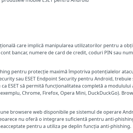
în produsele mobile ESET pentru Android
țională care implică manipularea utilizatorilor pentru a obț
e cont bancar, numere de card de credit, coduri PIN sau nu
shing pentru protecție maximă împotriva potențialelor atacu
Security sau ESET Endpoint Security pentru Android, trebuie 
ru ca ESET să permită funcționalitatea completă a modulului 
e exemplu, Chrome, Firefox, Opera Mini, DuckDuckGo). Brow
mune browsere web disponibile pe sistemul de operare Andr
deoarece nu oferă o integrare suficientă pentru anti-phishin
cceptate pentru a utiliza pe deplin funcția anti-phishing.