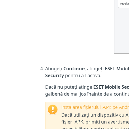
Atingeți
Continue
, atingeți
ESET Mobil
Security
pentru a-l activa.
Dacă nu puteți atinge
ESET Mobile Sec
galbenă de mai jos înainte de a contin
instalarea fișierului .APK pe Andro
Dacă utilizați un dispozitiv cu A
fișier .APK, primiți un avertism
accesibilitate pentru aplicația 