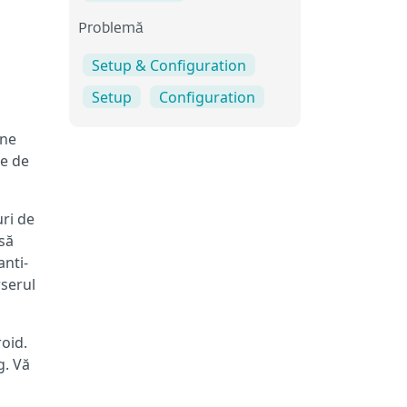
Problemă
Setup & Configuration
Setup
Configuration
ine
me de
ri de
să
anti-
serul
oid.
g. Vă