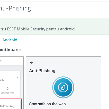
nti-Phishing
ntru ESET Mobile Security pentru Android.
ru Android
.
Continuare
).