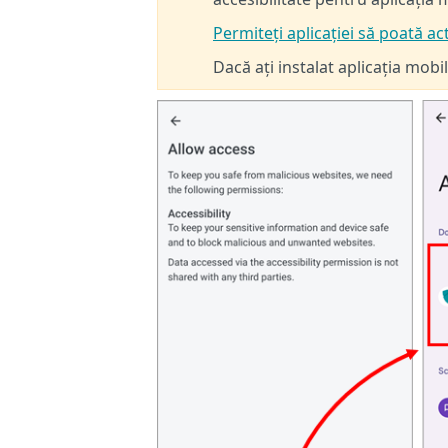
Permiteți aplicației să poată ac
Dacă ați instalat aplicația mob