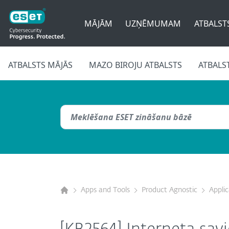
MĀJĀM
UZŅĒMUMAM
ATBALST
ATBALSTS MĀJĀS
MAZO BIROJU ATBALSTS
ATBALS
Apps and Tools
Product Agnostic
Appli