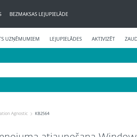
S
BEZMAKSAS LEJUPIELĀDE
TS UZŅĒMUMIEM
LEJUPIELĀDES
AKTIVIZĒT
ZAU
cation Agnostic
KB2564