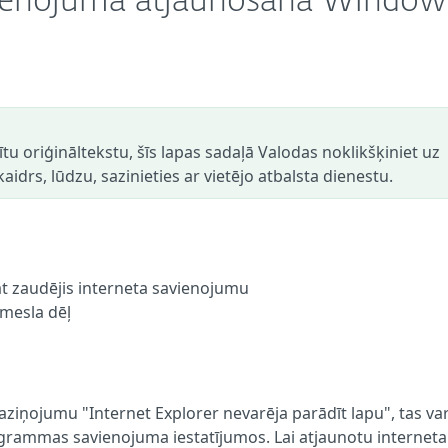
avienojuma atjaunošana Window
dītu oriģināltekstu, šīs lapas sadaļā Valodas noklikšķiniet uz
aidrs, lūdzu, sazinieties ar vietējo atbalsta dienestu.
 zaudējis interneta savienojumu
emesla dēļ
aziņojumu "Internet Explorer nevarēja parādīt lapu", tas va
ogrammas savienojuma iestatījumos. Lai atjaunotu interneta