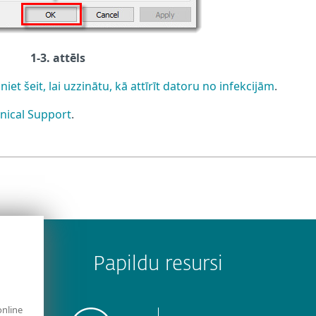
1-3. attēls
iniet šeit, lai uzzinātu, kā attīrīt datoru no infekcijām
.
nical Support
.
Papildu resursi
online