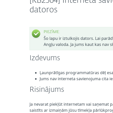
[KB2564] Interneta s
datoros
PIEZĪME:
Šo lapu ir iztulkojis dators. Lai parā
Angļu valoda. Ja jums kaut kas nav sk
Izdevums
Ļaunprātīgas programmatūras dēļ esat
Jums nav interneta savienojuma cita i
Risinājums
Ja nevarat piekļūt internetam vai saņemat p
saistīts ar izmaiņām jūsu tīmekļa pārlūkpr