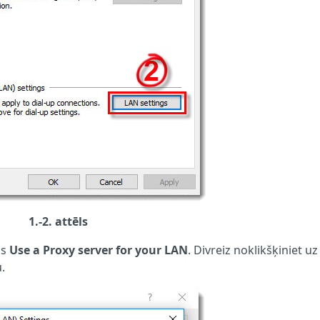
1.-2. attēls
as
Use a
Proxy server for your LAN
. Divreiz noklikšķiniet u
.