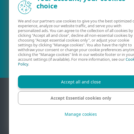
choice
We and our partners use cookies to give you the best optimized 
experience, analyze our website traffic, and serve you with
personalized ads. You can agree to the collection of all cookies by
clicking "Accept all and close", decline all non-essential cookies by
choosing "Accept essential cookies only", or adjust your cookie
Naudotojo
ESET foruma
settings by clicking "Manage cookies". You also have the right to
vadovai
withdraw your consent or change your cookie preferences anyti
clicking the "Manage cookies" link in our website footer or in you
account settings (if available). For more information, see our
Cook
Policy
.
Accept all and close
Accept Essential cookies only
Kontaktin
Manage cookies
© 1992 - 2026 ESET
North America“ pa