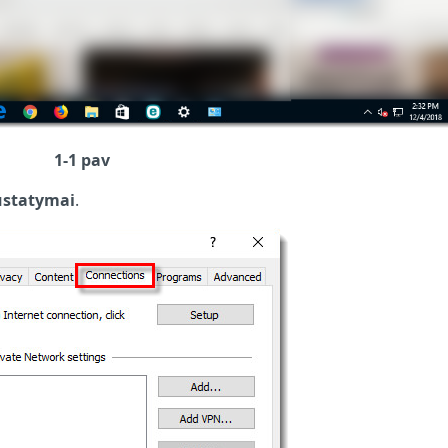
1-1 pav
ustatymai
.