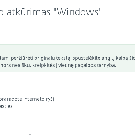
šio atkūrimas "Windows"
ami peržiūrėti originalų tekstą, spustelėkite anglų kalbą ši
s nors neaišku, kreipkitės į vietinę pagalbos tarnybą.
raradote interneto ryšį
asties