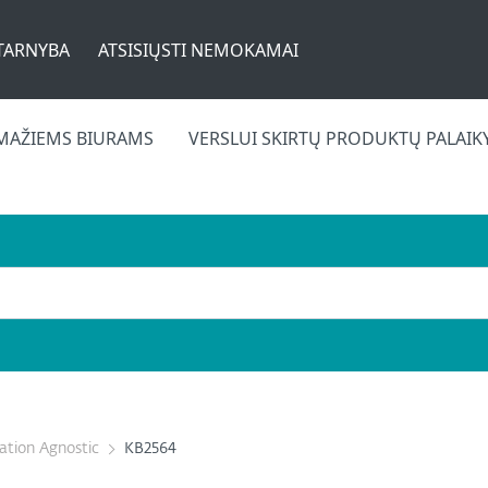
TARNYBA
ATSISIŲSTI NEMOKAMAI
MAŽIEMS BIURAMS
VERSLUI SKIRTŲ PRODUKTŲ PALAI
cation Agnostic
KB2564