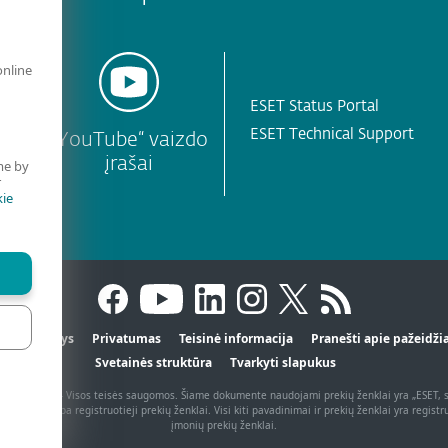
online
ESET Status Portal
ESET Technical Support
s
„YouTube“ vaizdo
įrašai
me by
r
ie
iai duomenys
Privatumas
Teisinė informacija
Pranešti apie pažeid
Svetainės struktūra
Tvarkyti slapukus
, spol. s r.o. - Visos teisės saugomos. Šiame dokumente naudojami prekių ženklai yra „ESET, spo
prastieji arba registruotieji prekių ženklai. Visi kiti pavadinimai ir prekių ženklai yra registr
įmonių prekių ženklai.