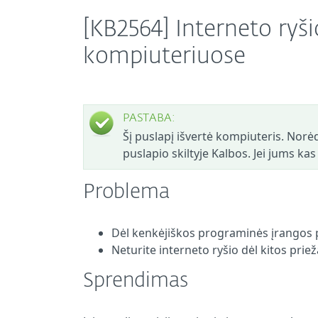
[KB2564] Interneto ry
kompiuteriuose
PASTABA:
Šį puslapį išvertė kompiuteris. Norėd
puslapio skiltyje Kalbos. Jei jums ka
Problema
Dėl kenkėjiškos programinės įrangos p
Neturite interneto ryšio dėl kitos priež
Sprendimas