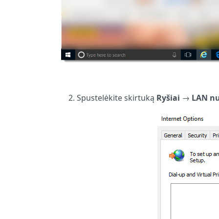
Spustelėkite skirtuką
Ryšiai
→
LAN n