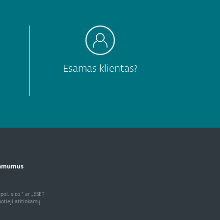
Esamas klientas?
žiamumus
l. s r.o.“ ar „ESET
uotieji atitinkamų