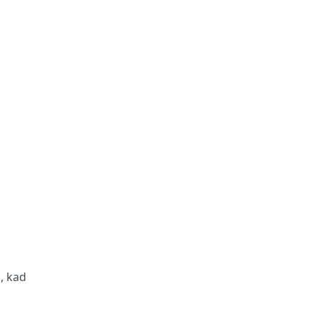
K
, kad