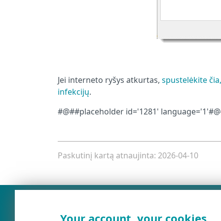
Jei interneto ryšys atkurtas,
spustelėkite čia
infekcijų
.
#@##placeholder id='1281' language='1'#
Paskutinį kartą atnaujinta: 2026-04-10
Your account, your cookies