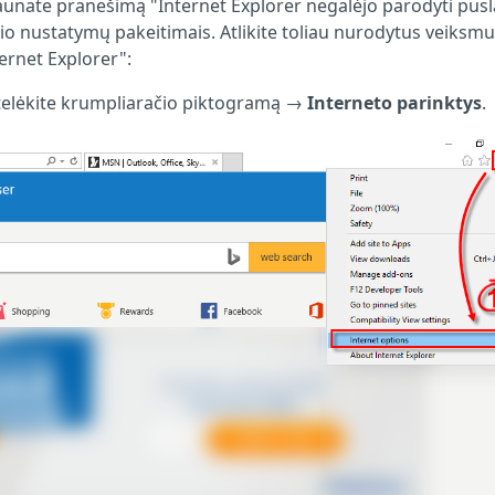
 gaunate pranešimą "Internet Explorer negalėjo parodyti pusl
yšio nustatymų pakeitimais. Atlikite toliau nurodytus veiksmu
ernet Explorer":
ustelėkite krumpliaračio piktogramą →
Interneto parinktys
.