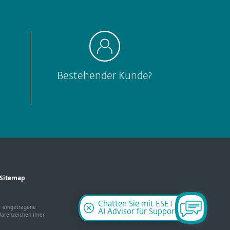
Bestehender Kunde?
Sitemap
Chatten Sie mit ESET
r eingetragene
AI Advisor für Support
arenzeichen ihrer