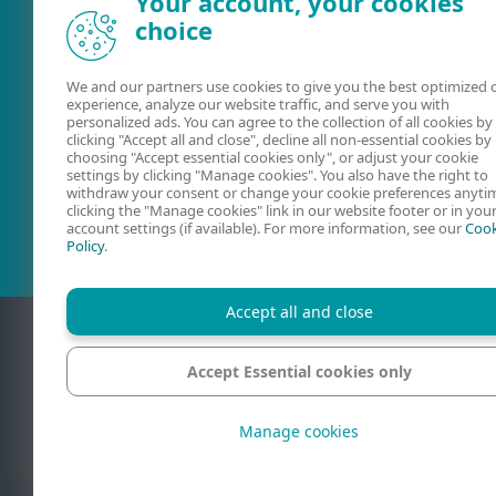
Your account, your cookies
choice
We and our partners use cookies to give you the best optimized 
experience, analyze our website traffic, and serve you with
personalized ads. You can agree to the collection of all cookies by
clicking "Accept all and close", decline all non-essential cookies by
choosing "Accept essential cookies only", or adjust your cookie
Online-Hilfe
ESET Forum
settings by clicking "Manage cookies". You also have the right to
withdraw your consent or change your cookie preferences anyti
clicking the "Manage cookies" link in our website footer or in you
account settings (if available). For more information, see our
Cook
Policy
.
Accept all and close
Accept Essential cookies only
Kontakt
Manage cookies
© 1992-2026 E
Warenzeichen von