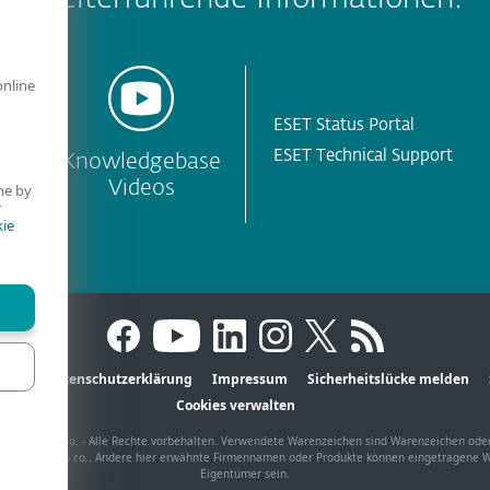
online
ESET Status Portal
ESET Technical Support
Knowledgebase
Videos
me by
r
ie
AGB
Datenschutzerklärung
Impressum
Sicherheitslücke melden
Cookies verwalten
SET, spol. s r.o. - Alle Rechte vorbehalten. Verwendete Warenzeichen sind Warenzeichen ode
 ESET, spol. s r.o.. Andere hier erwähnte Firmennamen oder Produkte können eingetragene W
Eigentümer sein.