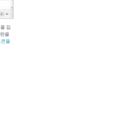
을 입
인란을
 토큰을