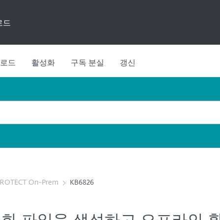
로드
로드
활성화
구독 분실
갱신
PROTECT On-Prem
KB6826