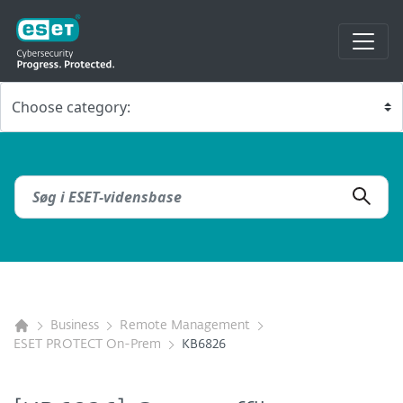
Business
Remote Management
ESET PROTECT On-Prem
KB6826