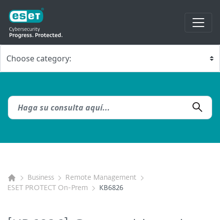
Business
Remote Management
ESET PROTECT On-Prem
KB6826