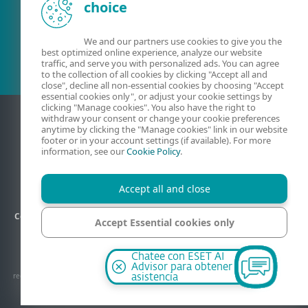
choice
¿Ya es cliente?
We and our partners use cookies to give you the
best optimized online experience, analyze our website
traffic, and serve you with personalized ads. You can agree
to the collection of all cookies by clicking "Accept all and
close", decline all non-essential cookies by choosing "Accept
essential cookies only", or adjust your cookie settings by
clicking "Manage cookies". You also have the right to
withdraw your consent or change your cookie preferences
anytime by clicking the "Manage cookies" link in our website
footer or in your account settings (if available). For more
information, see our
Cookie Policy
.
Accept all and close
Código de ética
Privacidad
Política de la Calidad
Contacto
Accept Essential cookies only
Información legal
Mapa del sitio
Administrar cookies
Manage cookies
© 1992–2026 ESET, spol. s r.o. - Todos los derechos reservados. Las marcas
Chatee con ESET AI
comerciales aquí mencionadas son marcas comerciales o marcas comerciales
Advisor para obtener
registradas de ESET, spol. s r.o. o ESET Estados Unidos. Los demás nombres o marcas
asistencia
comerciales son marcas comerciales registradas de sus respectivas empresas.