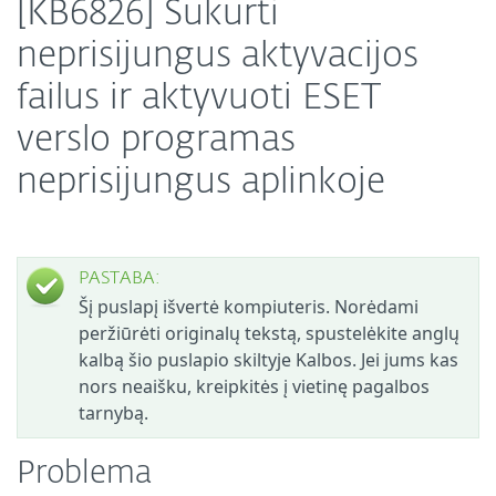
[KB6826] Sukurti
neprisijungus aktyvacijos
failus ir aktyvuoti ESET
verslo programas
neprisijungus aplinkoje
PASTABA:
Šį puslapį išvertė kompiuteris. Norėdami
peržiūrėti originalų tekstą, spustelėkite anglų
kalbą šio puslapio skiltyje Kalbos. Jei jums kas
nors neaišku, kreipkitės į vietinę pagalbos
tarnybą.
Problema