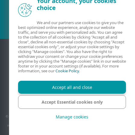
Your account, your cookies
choice
Esamas klientas?
We and our partners use cookies to give you the
best optimized online experience, analyze our website
traffic, and serve you with personalized ads. You can agree
to the collection of all cookies by clicking "Accept all and
close", decline all non-essential cookies by choosing "Accept
essential cookies only", or adjust your cookie settings by
clicking "Manage cookies". You also have the right to
withdraw your consent or change your cookie preferences
anytime by clicking the "Manage cookies" link in our website
footer or in your account settings (if available). For more
information, see our
Cookie Policy
.
Accept all and close
Kontaktiniai duomenys
Privatumas
Teisinė informacija
Pranešti apie pažeidžiamumus
Svetainės struktūra
Accept Essential cookies only
Tvarkyti slapukus
Manage cookies
© 1992 - 2026 ESET, spol. s r.o. - Visos teisės saugomos. Šiame dokumente naudojami
prekių ženklai yra „ESET, spol. s r.o.“ ar „ESET North America“ paprastieji arba
registruotieji prekių ženklai. Visi kiti pavadinimai ir prekių ženklai yra registruotieji
atitinkamų įmonių prekių ženklai.