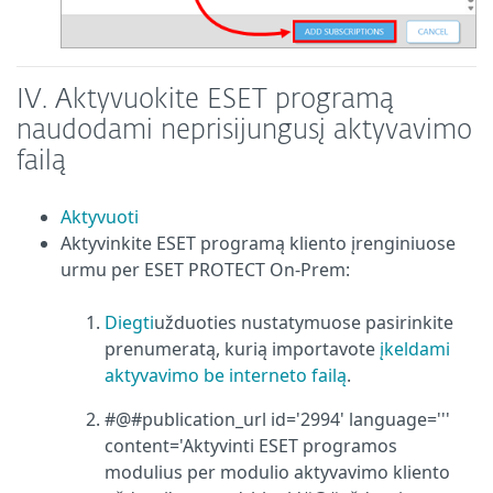
IV.
Aktyvuokite ESET programą
naudodami neprisijungusį aktyvavimo
failą
Aktyvuoti
Aktyvinkite ESET programą kliento įrenginiuose
urmu per ESET PROTECT On-Prem:
Diegti
užduoties nustatymuose pasirinkite
prenumeratą, kurią importavote
įkeldami
aktyvavimo be interneto failą
.
#@#publication_url id='2994' language='''
content='Aktyvinti ESET programos
modulius per modulio aktyvavimo kliento