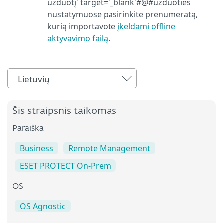
užduotį' target='_blank'#@#užduoties
nustatymuose pasirinkite prenumeratą,
kurią importavote
įkeldami offline
aktyvavimo failą
.
Lietuvių
Šis straipsnis taikomas
Paraiška
Business
Remote Management
ESET PROTECT On-Prem
OS
OS Agnostic