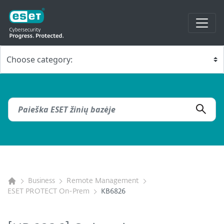
Business
Remote Management
ESET PROTECT On-Prem
KB6826