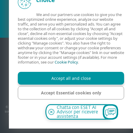
Cliente esistente?
We and our partners use cookies to give you the
best optimized online experience, analyze our website
traffic, and serve you with personalized ads. You can agree
to the collection of all cookies by clicking "Accept all and
close", decline all non-essential cookies by choosing "Accept
essential cookies only", or adjust your cookie settings by
clicking "Manage cookies". You also have the right to
withdraw your consent or change your cookie preferences
anytime by clicking the "Manage cookies" link in our website
footer or in your account settings (if available). For more
information, see our
Cookie Policy
.
Accept all and close
Contatti
Privati
Condizioni di vendita
Mappa del sito
Accept Essential cookies only
Gestisci cookie
Manage cookies
© 1992 - 2026 ESET, spol. s r.o. - Tutti i diritti riservati, i marchi commerciali utilizzati
Chatta con ESET AI
sono marchi commerciali o marchi registrati di ESET, spol. s r.o. o ESET North America.
Advisor per ricevere
Tutti gli altri nomi e marchi sono marchi registrati delle rispettive società. - ESET
assistenza
ITALIA s.r.l. P.IVA 10707640966