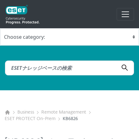
Business
Remote Management
ESET PROTECT On-Prem
KB6826