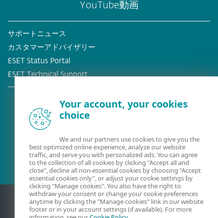
YouTube動画
サポートニュース
カスタマーアドバイザリー
ESET Status Portal
ESET Technical Support
Your account, your cookies
choice
既存の顧客？
We and our partners use cookies to give you the
best optimized online experience, analyze our website
traffic, and serve you with personalized ads. You can agree
to the collection of all cookies by clicking "Accept all and
close", decline all non-essential cookies by choosing "Accept
essential cookies only", or adjust your cookie settings by
clicking "Manage cookies". You also have the right to
withdraw your consent or change your cookie preferences
anytime by clicking the "Manage cookies" link in our website
footer or in your account settings (if available). For more
information, see our
Cookie Policy
.