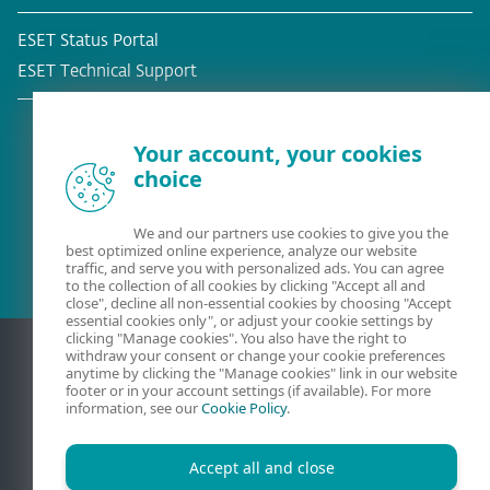
ESET Status Portal
ESET Technical Support
Your account, your cookies
choice
Client existant?
We and our partners use cookies to give you the
best optimized online experience, analyze our website
traffic, and serve you with personalized ads. You can agree
to the collection of all cookies by clicking "Accept all and
close", decline all non-essential cookies by choosing "Accept
essential cookies only", or adjust your cookie settings by
clicking "Manage cookies". You also have the right to
withdraw your consent or change your cookie preferences
anytime by clicking the "Manage cookies" link in our website
footer or in your account settings (if available). For more
information, see our
Cookie Policy
.
Accept all and close