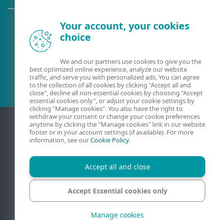
Your account, your cookies
choice
Olemasolev klient?
We and our partners use cookies to give you the
best optimized online experience, analyze our website
traffic, and serve you with personalized ads. You can agree
to the collection of all cookies by clicking "Accept all and
close", decline all non-essential cookies by choosing "Accept
essential cookies only", or adjust your cookie settings by
clicking "Manage cookies". You also have the right to
withdraw your consent or change your cookie preferences
anytime by clicking the "Manage cookies" link in our website
footer or in your account settings (if available). For more
information, see our
Cookie Policy
.
Accept all and close
Accept Essential cookies only
Kontaktandmed
Privaatsus
Juriidiline teave
Teata haavatavustest
Saidikaart
Halda küpsiseid
Manage cookies