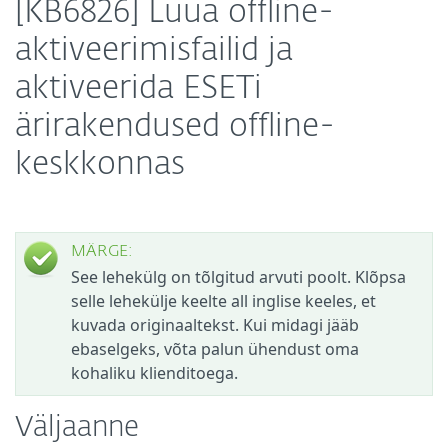
[KB6826] Luua offline-
aktiveerimisfailid ja
aktiveerida ESETi
ärirakendused offline-
keskkonnas
MÄRGE:
See lehekülg on tõlgitud arvuti poolt. Klõpsa
selle lehekülje keelte all inglise keeles, et
kuvada originaaltekst. Kui midagi jääb
ebaselgeks, võta palun ühendust oma
kohaliku klienditoega.
Väljaanne