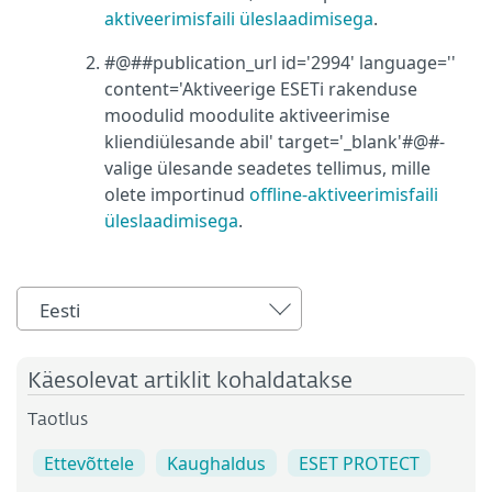
aktiveerimisfaili üleslaadimisega
.
#@##publication_url id='2994' language=''
content='Aktiveerige ESETi rakenduse
moodulid moodulite aktiveerimise
kliendiülesande abil' target='_blank'#@#-
valige ülesande seadetes tellimus, mille
olete importinud
offline-aktiveerimisfaili
üleslaadimisega
.
Eesti
Käesolevat artiklit kohaldatakse
Taotlus
Ettevõttele
Kaughaldus
ESET PROTECT