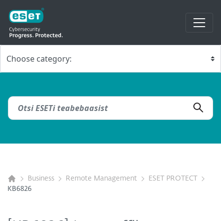
Business
Remote Management
ESET PROTECT
KB6826