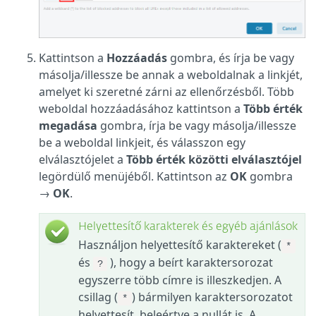
Kattintson a
Hozzáadás
gombra, és írja be vagy
másolja/illessze be annak a weboldalnak a linkjét,
amelyet ki szeretné zárni az ellenőrzésből. Több
weboldal hozzáadásához kattintson a
Több érték
megadása
gombra, írja be vagy másolja/illessze
be a weboldal linkjeit, és válasszon egy
elválasztójelet a
Több érték közötti elválasztójel
legördülő menüjéből. Kattintson az
OK
gombra
→
OK
.
Helyettesítő karakterek és egyéb ajánlások
Használjon helyettesítő karaktereket (
*
és
), hogy a beírt karaktersorozat
?
egyszerre több címre is illeszkedjen. A
csillag (
) bármilyen karaktersorozatot
*
helyettesít, beleértve a nullát is. A