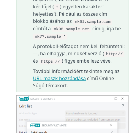
kérdőjel (
) egyetlen karaktert
?
helyettesít. Például az összes cím
blokkolásához az
nk01.sample.com
címtől a
címig, írja be
nk98.sample.net
nk??.sample.*
A protokoll-előtagot nem kell feltüntetni:
—, ha elhagyja, mindkét verzió (
http://
és
) figyelembe lesz véve.
https://
További információért tekintse meg az
URL-maszk hozzáadása
című Online
Súgó témakört.