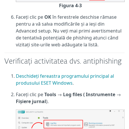
Figura 4-3
Faceți clic pe
OK
în ferestrele deschise rămase
pentru a vă salva modificările și a ieși din
Advanced setup. Nu veți mai primi avertismentul
de tentativă potențială de phishing atunci când
vizitați site-urile web adăugate la listă.
Verificați activitatea dvs. antiphishing
Deschideți fereastra programului principal al
produsului ESET Windows
.
Faceți clic pe
Tools
→
Log files (
Instrumente
→
Fișiere jurnal
).