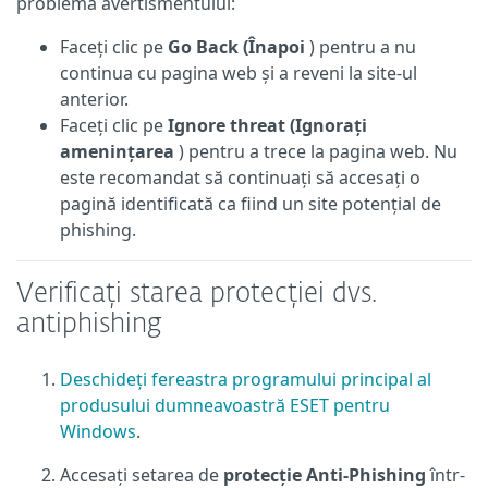
problema avertismentului:
Faceți clic pe
Go Back (Înapoi
) pentru a nu
continua cu pagina web și a reveni la site-ul
anterior.
Faceți clic pe
Ignore threat (Ignorați
amenințarea
) pentru a trece la pagina web. Nu
este recomandat să continuați să accesați o
pagină identificată ca fiind un site potențial de
phishing.
Verificați starea protecției dvs.
antiphishing
Deschideți fereastra programului principal al
produsului dumneavoastră ESET pentru
Windows
.
Accesați setarea de
protecție Anti-Phishing
într-