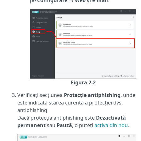
pe
Configurare
→
Web și e-mail
.
Figura 2-2
Verificați secțiunea
Protecție antiphishing
, unde
este indicată starea curentă a protecției dvs.
antiphishing
Dacă protecția antiphishing este
Dezactivată
permanent
sau
Pauză
, o puteți
activa din nou
.