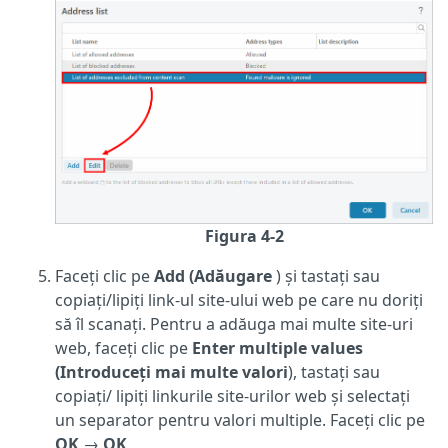
Figura 4-2
Faceți clic pe
Add (Adăugare
) și tastați sau
copiați/lipiți link-ul site-ului web pe care nu doriți
să îl scanați. Pentru a adăuga mai multe site-uri
web, faceți clic pe
Enter multiple values
(Introduceți mai multe valori
), tastați sau
copiați/ lipiți linkurile site-urilor web și selectați
un separator pentru valori multiple. Faceți clic pe
OK
→
OK
.