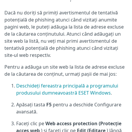
Dacă nu doriți să primiți avertismentul de tentativă
potențială de phishing atunci când vizitați anumite
pagini web, le puteți adăuga la lista de adrese excluse
de la căutarea conținutului. Atunci când adăugați un
site web la listă, nu veți mai primi avertismentul de
tentativă potențială de phishing atunci când vizitați
site-ul web respectiv.
Pentru a adăuga un site web la lista de adrese excluse
de la căutarea de conținut, urmați pașii de mai jos:
Deschideți fereastra principală a programului
produsului dumneavoastră ESET Windows
.
Apăsați tasta
F5
pentru a deschide Configurare
avansată.
Faceți clic pe
Web access protection (Protecție
acces web
) și faceți clic pe
Edit (Editare
) lângă