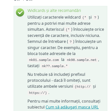
Widlcards și alte recomandări
Utilizați caracterele wildcard
și
)
(*
?
pentru a potrivi mai multe adrese
simultan. Asteriscul
) înlocuiește orice
(*
secvență de caractere, inclusiv niciuna.
Semnul de întrebare (
) înlocuiește un
?
singur caracter. De exemplu, pentru a
bloca toate adresele de la
la
,
nk01.sample.com
nk98.sample.net
tastați
nk??.sample.*
Nu trebuie să includeți prefixul
protocolului - dacă îl omiteți, sunt
utilizate ambele versiuni
și
(http://
.
https://)
Pentru mai multe informații, consultați
subiectul
Cum să adăugați masca URL