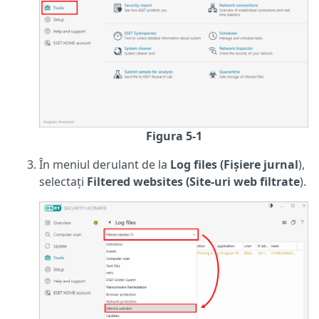
Figura 5-1
În meniul derulant de la
Log files (Fișiere jurnal
),
selectați
Filtered websites (Site-uri web filtrate
).