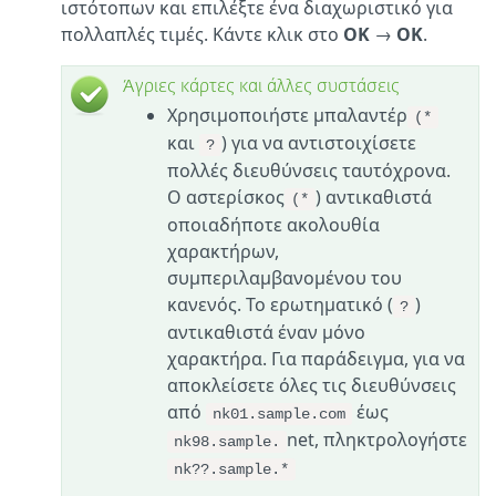
ιστότοπων και επιλέξτε ένα διαχωριστικό για
πολλαπλές τιμές. Κάντε κλικ στο
OK
→
OK
.
Άγριες κάρτες και άλλες συστάσεις
Χρησιμοποιήστε μπαλαντέρ
(*
και
) για να αντιστοιχίσετε
?
πολλές διευθύνσεις ταυτόχρονα.
Ο αστερίσκος
) αντικαθιστά
(*
οποιαδήποτε ακολουθία
χαρακτήρων,
συμπεριλαμβανομένου του
κανενός. Το ερωτηματικό (
)
?
αντικαθιστά έναν μόνο
χαρακτήρα. Για παράδειγμα, για να
αποκλείσετε όλες τις διευθύνσεις
από
έως
nk01.sample.com
net, πληκτρολογήστε
nk98.sample.
nk??.sample.*