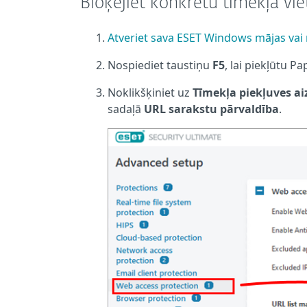
Bloķējiet konkrētu tīmekļa vi
Atveriet sava ESET Windows mājas va
Nospiediet taustiņu
F5
, lai piekļūtu Pa
Noklikšķiniet uz
Tīmekļa piekļuves a
sadaļā
URL sarakstu pārvaldība
.