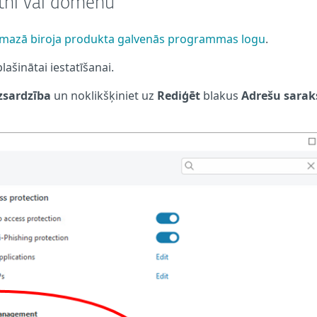
etni vai domēnu
i mazā biroja produkta galvenās programmas logu
.
plašinātai iestatīšanai.
izsardzība
un noklikšķiniet uz
Rediģēt
blakus
Adrešu sara