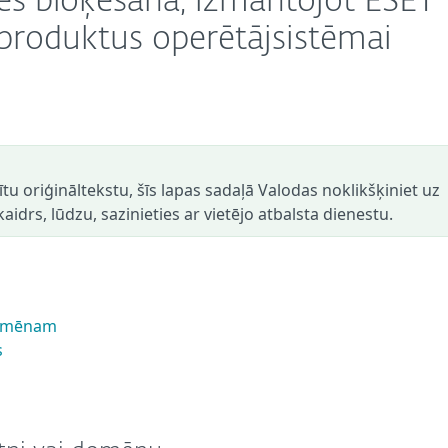
es bloķēšana, izmantojot ESET
produktus operētājsistēmai
dītu oriģināltekstu, šīs lapas sadaļā Valodas noklikšķiniet uz
aidrs, lūdzu, sazinieties ar vietējo atbalsta dienestu.
 domēnam
s