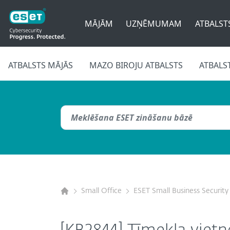
MĀJĀM
UZŅĒMUMAM
ATBALST
ATBALSTS MĀJĀS
MAZO BIROJU ATBALSTS
ATBALS
Small Office
ESET Small Business Security