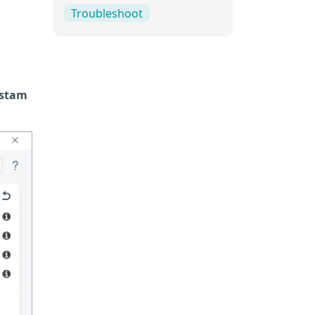
Troubleshoot
kstam