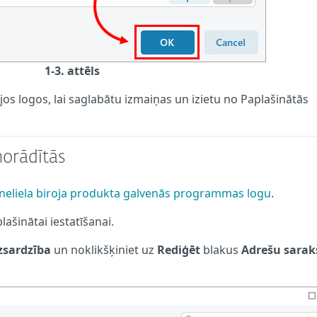
1-3. attēls
jos logos, lai saglabātu izmaiņas un izietu no Paplašinātās
norādītās
 neliela biroja produkta galvenās programmas logu
.
plašinātai iestatīšanai.
izsardzība
un noklikšķiniet uz
Rediģēt
blakus
Adrešu sara