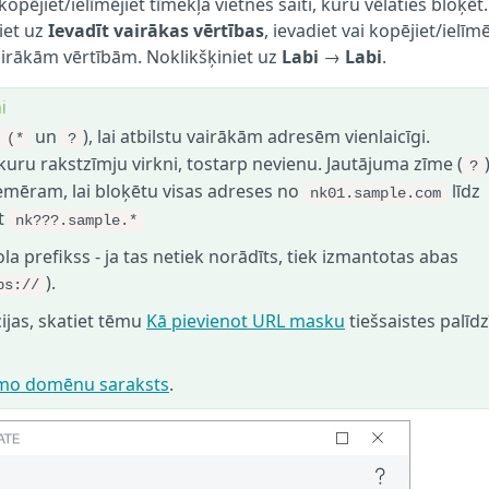
kopējiet/ielīmējiet tīmekļa vietnes saiti, kuru vēlaties bloķēt.
iet uz
Ievadīt vairākas vērtības
, ievadiet vai kopējiet/ielīmē
 vairākām vērtībām. Noklikšķiniet uz
Labi
→
Labi
.
i
un
), lai atbilstu vairākām adresēm vienlaicīgi.
(*
?
kuru rakstzīmju virkni, tostarp nevienu. Jautājuma zīme (
?
Piemēram, lai bloķētu visas adreses no
līdz
nk01.sample.com
et
nk???.sample.*
la prefikss - ja tas netiek norādīts, tiek izmantotas abas
).
ps://
ijas, skatiet tēmu
Kā pievienot URL masku
tiešsaistes palīd
amo domēnu saraksts
.