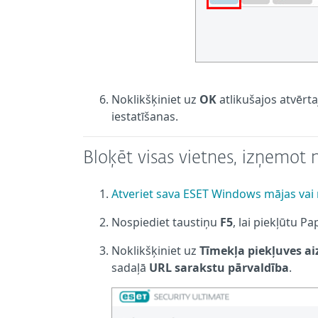
Noklikšķiniet uz
OK
atlikušajos atvērta
iestatīšanas.
Bloķēt visas vietnes, izņemot 
Atveriet sava ESET Windows mājas vai
Nospiediet taustiņu
F5
, lai piekļūtu Pa
Noklikšķiniet uz
Tīmekļa piekļuves a
sadaļā
URL sarakstu pārvaldība
.