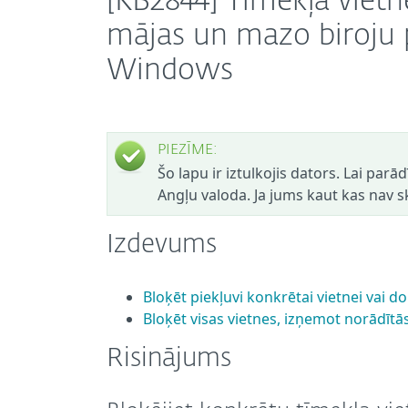
[KB2844] Tīmekļa vietn
mājas un mazo biroju 
Windows
PIEZĪME:
Šo lapu ir iztulkojis dators. Lai parā
Angļu valoda. Ja jums kaut kas nav sk
Izdevums
Bloķēt piekļuvi konkrētai vietnei vai
Bloķēt visas vietnes, izņemot norādītā
Risinājums