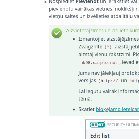
Nospiediet
Pievienot
un ierakstiet vai 
pievienotu vairākas vietnes, noklikšķin
vietņu saites un izvēlieties atdalītāju
Aizvietotājzīmes un citi ieteikum
Izmantojiet aizstājējzīmes
Zvaigznīte
aizstāj jeb
(*)
aizstāj vienu rakstzīmi. 
, ievadi
nk98.sample.net
Jums nav jāiekļauj protoko
versijas
un
(http://
htt
Lai iegūtu vairāk informāc
tēmā.
Skatiet
bloķējamo ieteic