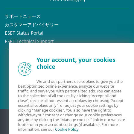
サポートニュース
カスタマーアドバイザリー
ESET Status Portal
ESET Technical Support
Your account, your cookies
choice
既存の顧客？
We and our partners use cookies to give you the
best optimized online experience, analyze our website
traffic, and serve you with personalized ads. You can agree
to the collection of all cookies by clicking "Accept all and
close", decline all non-essential cookies by choosing "Accept
essential cookies only", or adjust your cookie settings by
clicking "Manage cookies". You also have the right to
withdraw your consent or change your cookie preferences
anytime by clicking the "Manage cookies" link in our website
footer or in your account settings (if available). For more
information, see our
Cookie Policy
.