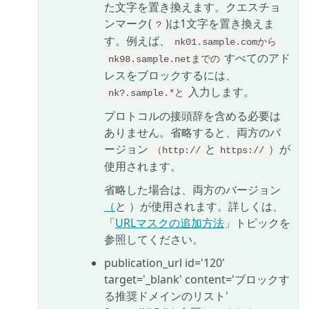
た文字を置き換えます。クエスチョ
ンマーク(
)は1文字を置き換えま
?
す。例えば、
nk01.sample.comから
すべてのアド
nk98.sample.netまでの
レスをブロックするには、
入力します。
nk?.sample.*と
プロトコルの接頭辞を含める必要は
ありません。省略すると、両方のバ
ージョン
と
）が
（http://
https://
使用されます。
省略した場合は、両方のバージョン
（
と ）が使用されます。詳しくは、
「
URLマスクの追加方法
」トピックを
参照してください。
publication_url id='120'
target='_blank' content='ブロックす
る推奨ドメインのリスト'