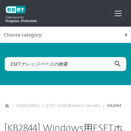
Small Office
ESET Small Business Security
KB2844
[KB2844] Windows用ESETホ