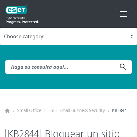
Small Office
ESET Small Business Security
KB2844
[KB2844] Bloquear un sitio