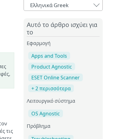
Ελληνικά Greek
Αυτό το άρθρο ισχύει για
το
Εφαρμογή
Apps and Tools
σες
Product Agnostic
αφές,
ESET Online Scanner
+ 2 περισσότερα
Λειτουργικό σύστημα
OS Agnostic
τον
Πρόβλημα
ς τις
ήσετε
Troubleshooting