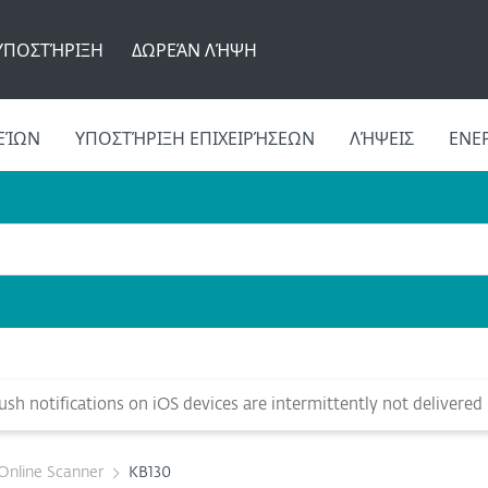
ΥΠΟΣΤΉΡΙΞΗ
ΔΩΡΕΆΝ ΛΉΨΗ
ΕΊΩΝ
ΥΠΟΣΤΉΡΙΞΗ ΕΠΙΧΕΙΡΉΣΕΩΝ
ΛΉΨΕΙΣ
ΕΝΕ
sh notifications on iOS devices are intermittently not delivered
Online Scanner
KB130