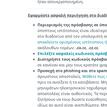
ήταν απενεργοποιημένη.
Εφαρμόστε ασφαλή περιήγηση στο διαδ
Περιορισμός της πρόσβασης σε ύπ
ύποπτους ιστότοπους είναι ιδιαίτε
στο διαδίκτυο από τον υπολογιστή σα
αποκλείετε ορισμένους ιστότοπους ή
ακόλουθων τομέων:
.co.cc
,
.cz.cc
.
Επιλέξτε ασφαλείς κωδικούς πρόσ
Διατηρήστε τους κωδικούς πρόσβα
σε κανέναν και μην τους κρατάτε γρ
Προσοχή στο phishing και στο spa
άγνωστους αποστολείς.
Μάθετε πώς 
πριν τα ανοίξετε ή τα κατεβάσετε. 
μηνυμάτων ηλεκτρονικού ταχυδρομεί
αποστολέας είναι αυθεντικός. Τα πε
ζητήσουν να τους δώσετε ευαίσθητε
ιδίως αν αυτό είναι ανεπιθύμητο. Μ