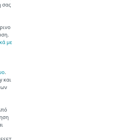
ή σας
τρινο
ωση.
κά με
υο
.
y και
νων
Από
νηση
αι
 ESET