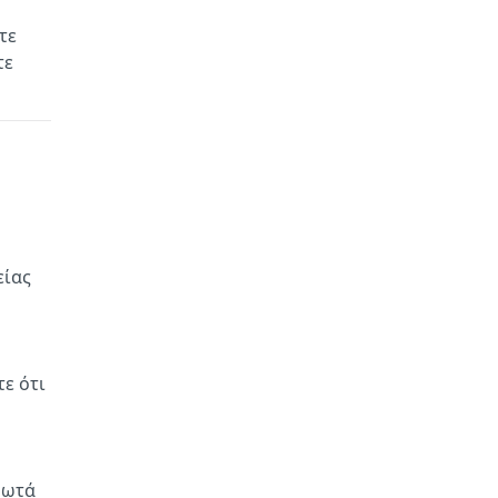
τε
τε
είας
τε ότι
ρωτά