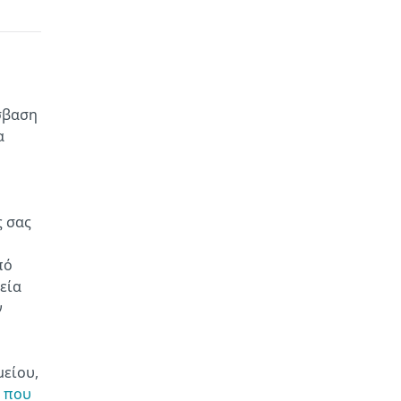
σβαση
α
ς σας
πό
εία
ν
είου,
ο που