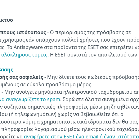
ίκτυο
οπτους ιστότοπους
- Ο περιορισμός της πρόσβασης σε
ρα χρήσιμος εάν υπάρχουν πολλοί χρήστες που έχουν πρό
ς. Το Antispyware στα προϊόντα της ESET σας επιτρέπει ν
 ολόκληρους τομείς
. Η ESET συνιστά τον αποκλεισμό των
βασης
.
σής σας ασφαλείς
- Μην δίνετε τους κωδικούς πρόσβασή
αμμένους σε εύκολα προσβάσιμο μέρος.
m
- Μην ανοίγετε μηνύματα ηλεκτρονικού ταχυδρομείου α
να αναγνωρίζετε το spam
. Σαρώστε όλα τα συνημμένα αρχ
Μην συζητάτε σημαντικές πληροφορίες μέσω μη ζητηθέντω
ου (ή τηλεφωνημάτων) χωρίς να βεβαιωθείτε ότι ο
ρισσότερα νόμιμα χρηματοπιστωτικά ιδρύματα δεν θα σας
ς πληροφορίες λογαριασμού μέσω ηλεκτρονικού ταχυδρομ
πορείτε να
αναφέρετε στην ESET ένα email ή έναν ιστότοπ