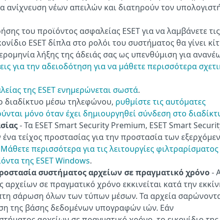
ία ανίχνευση νέων απειλών και διατηρούν τον υπολογιστ
ρήσης του προϊόντος ασφαλείας ESET για να λαμβάνετε τις
κονίδιο ESET δίπλα στο ρολόι του συστήματος θα γίνει κί
ερομηνία λήξης της άδειάς σας ως υπενθύμιση για ανανέ
εις για την αδειοδότηση για να μάθετε περισσότερα σχετι
αλείας της ESET ενημερώνεται σωστά
.
το διαδίκτυο μέσω τηλεφώνου,
ρυθμίστε τις αυτόματες
ούνται μόνο όταν έχει δημιουργηθεί σύνδεση στο διαδίκτ
ασίας
- Τα ESET Smart Security Premium, ESET Smart Securit
ν ένα τείχος προστασίας για την προστασία των εξερχόμε
.
Μάθετε περισσότερα για τις λειτουργίες φιλτραρίσματος
ϊόντα της ESET Windows
.
ροστασία συστήματος αρχείων σε πραγματικό χρόνο
- 
 αρχείων σε πραγματικό χρόνο εκκινείται κατά την εκκί
ιπτη σάρωση όλων των τύπων μέσων. Τα αρχεία σαρώνοντ
ση της βάσης δεδομένων υπογραφών ιών. Εάν
τήματος αρχείων σε πραγματικό χρόνο, το εικονίδιο της