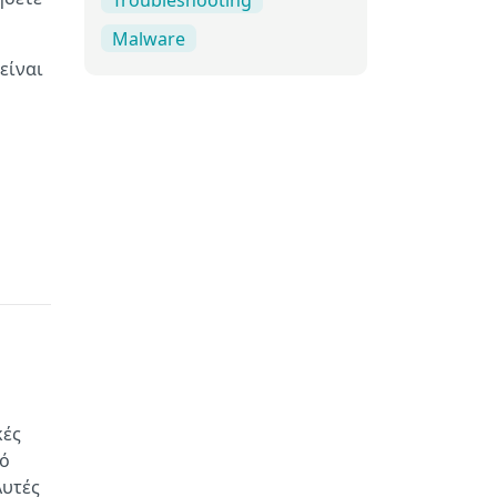
Malware
είναι
κές
πό
Αυτές