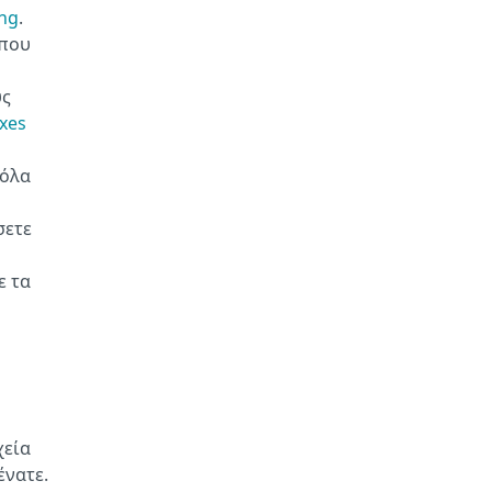
ing
.
 που
υς
xes
 όλα
σετε
ε τα
χεία
ένατε.