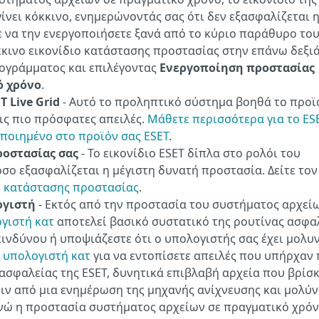
ίνει κόκκινο, ενημερώνοντάς σας ότι δεν εξασφαλίζεται 
 να την ενεργοποιήσετε ξανά από το κύριο παράθυρο το
κινο εικονίδιο κατάστασης προστασίας στην επάνω δεξι
ογράμματος και επιλέγοντας
Ενεργοποίηση προστασίας
ό χρόνο
.
 Live Grid
- Αυτό το προληπτικό σύστημα βοηθά το προϊ
ις πιο πρόσφατες απειλές.
Μάθετε περισσότερα για το ESE
γοποιημένο στο προϊόν σας ESET
.
ροστασίας σας
- Το εικονίδιο ESET δίπλα στο ρολόι του
σο εξασφαλίζεται η μέγιστη δυνατή προστασία. Δείτε τον
υ κατάστασης προστασίας
.
ογιστή
- Εκτός από την προστασία του συστήματος αρχεί
γιστή κατ
αποτελεί βασικό συστατικό της ρουτίνας ασφα
κινδύνου ή υποψιάζεστε ότι ο υπολογιστής σας έχει μολυν
 υπολογιστή κατ
για να εντοπίσετε απειλές που υπήρχαν 
ασφαλείας της ESET, δυνητικά επιβλαβή αρχεία που βρίσ
ριν από μια ενημέρωση της μηχανής ανίχνευσης και μολύν
ενώ η προστασία συστήματος αρχείων σε πραγματικό χρό