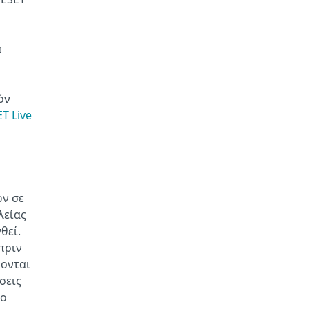
η
υ
ά
όν
T Live
ων σε
λείας
θεί.
πριν
κονται
σεις
νο