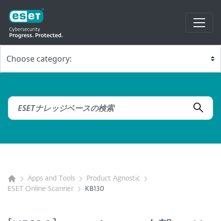
Apps and Tools
Product Agnostic
ESET Online Scanner
KB130