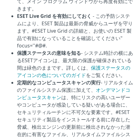
て、メイン プログラム ウィンドウから再度有効にで
きます。
ESET Live Grid を有効にしておく
- この予防システ
ムにより、ESET 製品は最新の脅威からユーザを守り
ます。#ESET Live Grid の詳細と、お使いの ESET 製
品で有効になっていることを確認してください"
focus=''#@#.
保護ステータスの意味を知る
- システム時計の横にあ
るESETアイコンは、最大限の保護が確保されている
間は緑色のままです。詳しくは、
保護ステータスの
アイコンの色についてのガイド
をご覧ください。
定期的なコンピュータスキャンの実行
- リアルタイム
のファイルシステム保護に加えて、
オンデマンドコ
ンピュータスキャン
は、特にリスクの高いユーザー
やコンピュータが感染している疑いがある場合に、
セキュリティルーチンに不可欠な要素です。#ESET
セキュリティ製品をインストールする前に存在した
脅威、検出エンジンの更新前に検出されなかった潜
在的に有害なファイル、リアルタイムファイルシス