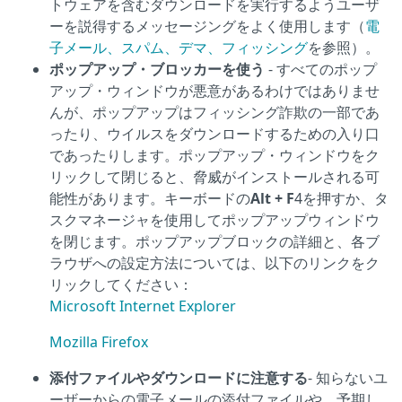
トウェアを含むダウンロードを実行するようユーザ
ーを説得するメッセージングをよく使用します（
電
子メール、スパム、デマ、フィッシング
を参照）。
ポップアップ・ブロッカーを使う
- すべてのポップ
アップ・ウィンドウが悪意があるわけではありませ
んが、ポップアップはフィッシング詐欺の一部であ
ったり、ウイルスをダウンロードするための入り口
であったりします。ポップアップ・ウィンドウをク
リックして閉じると、脅威がインストールされる可
能性があります。キーボードの
Alt + F
4を押すか、タ
スクマネージャを使用してポップアップウィンドウ
を閉じます。ポップアップブロックの詳細と、各ブ
ラウザへの設定方法については、以下のリンクをク
リックしてください：
Microsoft Internet Explorer
Mozilla Firefox
添付ファイルやダウンロードに注意する
- 知らないユ
ーザーからの電子メールの添付ファイルや、予期し