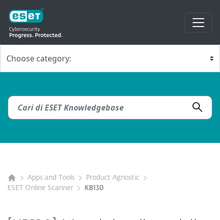
Apps and Tools
Product Agnostic
ESET Online Scanner
KB130