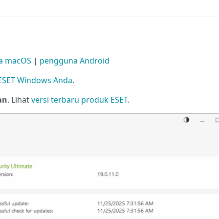
a macOS
|
pengguna Android
 ESET Windows Anda
.
an
. Lihat
versi terbaru produk ESET
.