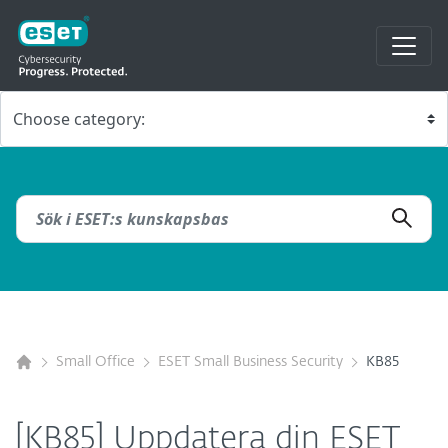
Small Office
ESET Small Business Security
KB85
[KB85] Uppdatera din ESET