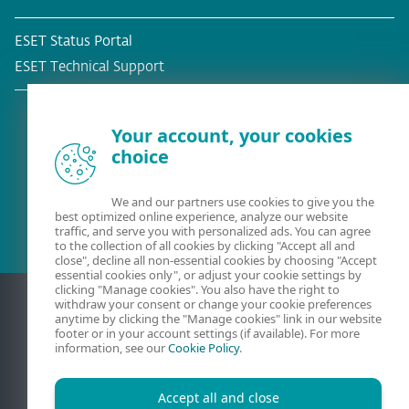
ESET Status Portal
ESET Technical Support
Your account, your cookies
choice
Befintlig kund?
We and our partners use cookies to give you the
best optimized online experience, analyze our website
traffic, and serve you with personalized ads. You can agree
to the collection of all cookies by clicking "Accept all and
close", decline all non-essential cookies by choosing "Accept
essential cookies only", or adjust your cookie settings by
clicking "Manage cookies". You also have the right to
withdraw your consent or change your cookie preferences
anytime by clicking the "Manage cookies" link in our website
footer or in your account settings (if available). For more
information, see our
Cookie Policy
.
Accept all and close