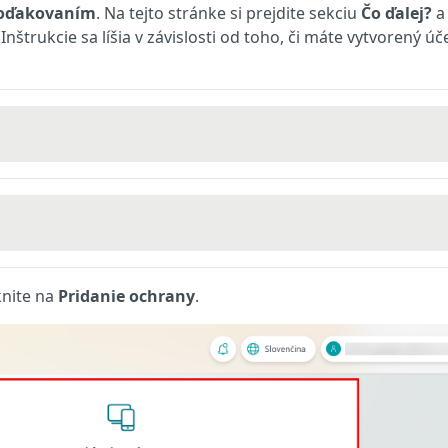
oďakovaním
. Na tejto stránke si prejdite sekciu
Čo ďalej?
a
štrukcie sa líšia v závislosti od toho, či máte vytvorený úč
knite na
Pridanie ochrany
.