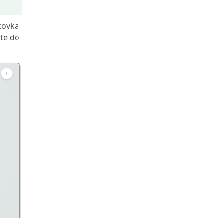
azovka
te do