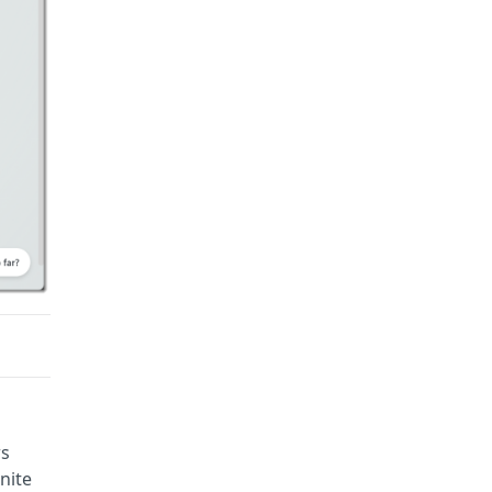
ws
nite