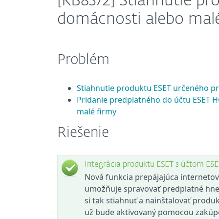
[KB8372] Stiahnutie p
domácnosti alebo mal
Problém
Stiahnutie produktu ESET určeného p
Pridanie predplatného do účtu ESET 
malé firmy
Riešenie
Integrácia produktu ESET s účtom E
Nová funkcia prepájajúca interneto
umožňuje spravovať predplatné hne
si tak stiahnuť a nainštalovať prod
už bude aktivovaný pomocou zakúp