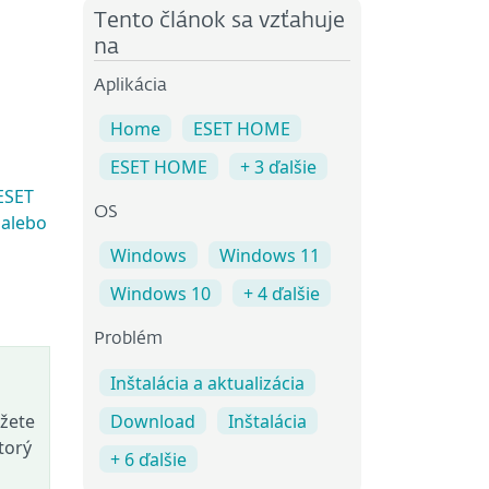
Tento článok sa vzťahuje
na
Aplikácia
Home
ESET HOME
ESET HOME
+ 3 ďalšie
ESET
OS
 alebo
Windows
Windows 11
Windows 10
+ 4 ďalšie
Problém
Inštalácia a aktualizácia
Download
Inštalácia
žete
torý
+ 6 ďalšie