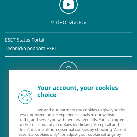
Videonávody
ESET Status Portal
Technická podpora ESET
Your account, your cookies
Existujúci zákazník?
choice
We and our partners use cookies to give you the
best optimized online experience, analyze our website
Kontaktujte nás
traffic, and serve you with personalized ads. You can agree
to the collection of all cookies by clicking "Accept all and
02/322 44 444
(pracovné dni 8:00 - 18:30)
close", decline all non-essential cookies by choosing "Accept
essential cookies only", or adjust your cookie settings by