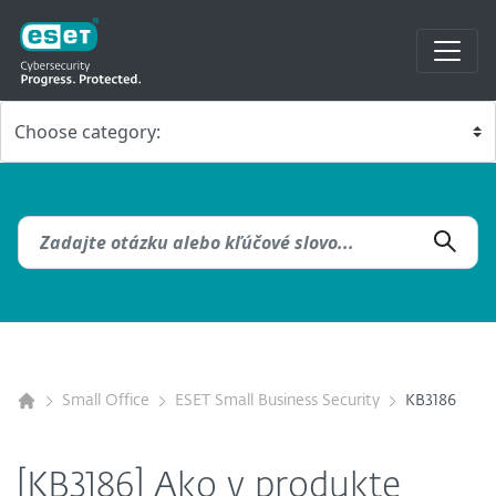
Small Office
ESET Small Business Security
KB3186
[KB3186] Ako v produkte