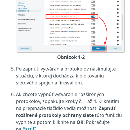
Obrázok 1-2
Po zapnutí vytvárania protokolov nasimulujte
situáciu, v ktorej dochádza k blokovaniu
sieťového spojenia firewallom.
Ak chcete vypnúť vytváranie rozšírených
protokolov, zopakujte kroky č. 1 až 4. Kliknutím
na prepínacie tlačidlo vedľa možnosti
Zapnúť
rozšírené protokoly ochrany siete
túto funkciu
vypnite a potom kliknite na
OK
. Pokračujte
na
časť II
.