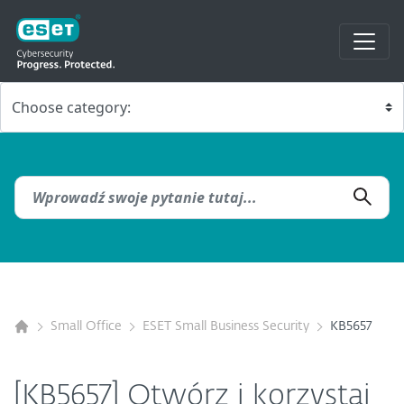
Small Office
ESET Small Business Security
KB5657
[KB5657] Otwórz i korzystaj