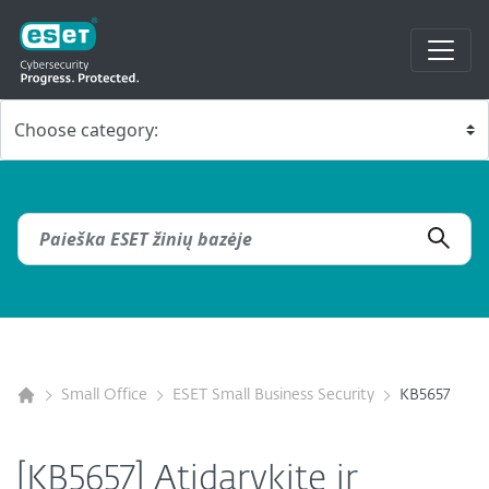
Small Office
ESET Small Business Security
KB5657
[KB5657] Atidarykite ir