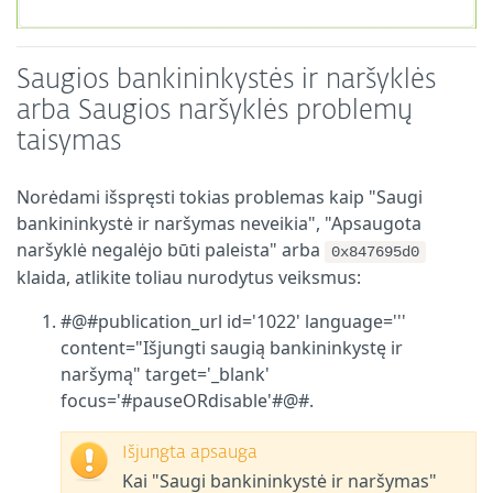
Saugios bankininkystės ir naršyklės
arba Saugios naršyklės problemų
taisymas
Norėdami išspręsti tokias problemas kaip "Saugi
bankininkystė ir naršymas neveikia", "Apsaugota
naršyklė negalėjo būti paleista" arba
0x847695d0
klaida, atlikite toliau nurodytus veiksmus:
#@#publication_url id='1022' language='''
content="Išjungti saugią bankininkystę ir
naršymą" target='_blank'
focus='#pauseORdisable'#@#.
Išjungta apsauga
Kai "Saugi bankininkystė ir naršymas"