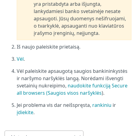
yra pristabdyta arba išjungta,
lankydamiesi banko svetainėje nesate
apsaugoti. Jūsų duomenys nešifruojami,
o tvarkyklė, apsauganti nuo klaviatūros
įrašymo įrenginių, neįjungta.
Iš naujo paleiskite prietaisą.
Vėl
.
Vėl paleiskite apsaugotą saugios bankininkystės
ir naršymo naršyklės langą. Norėdami išvengti
svetainių nukreipimo,
naudokite funkciją Secure
all browsers (Saugios visos naršyklės
).
Jei problema vis dar neišspręsta,
rankiniu
ir
įdiekite
.