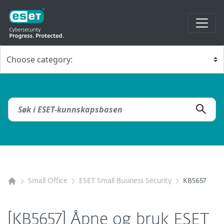
Small Office
ESET Small Business Security
KB5657
[KB5657] Åpne og bruk ESET