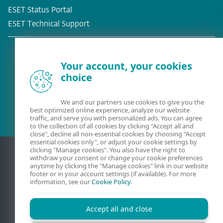
ESET Status Portal
ESET Technical Support
Your account, your cookies
choice
Eksisterende kunde?
We and our partners use cookies to give you the
best optimized online experience, analyze our website
traffic, and serve you with personalized ads. You can agree
to the collection of all cookies by clicking "Accept all and
close", decline all non-essential cookies by choosing "Accept
essential cookies only", or adjust your cookie settings by
clicking "Manage cookies". You also have the right to
withdraw your consent or change your cookie preferences
anytime by clicking the "Manage cookies" link in our website
footer or in your account settings (if available). For more
information, see our
Cookie Policy
.
Accept all and close