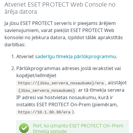
Atveriet ESET PROTECT Web Console no
ārēja datora
Ja jūsu ESET PROTECT serveris ir pieejams ārējiem
savienojumiem, varat piekļūt ESET PROTECT Web
konsolei no jebkura datora, izpildot tālāk aprakstītās
darbības:
Atveriet
saderīgu tīmekļa pārlūkprogrammu
.
Pārlūkprogrammas adreses joslā ierakstiet vai
kopējiet/ielīmējiet
, aizstājot
https://{Jūsu_servera_nosaukums}/era
ar tā tīmekļa servera
{Jūsu_servera_nosaukums}
IP adresi vai hostvietas nosaukumu, kurā ir
instalēts ESET PROTECT On-Prem (piemēram,
).
https://10.1.30.30/era
Port, ko izmanto ESET PROTECT On-Prem
tīmekļa konsole