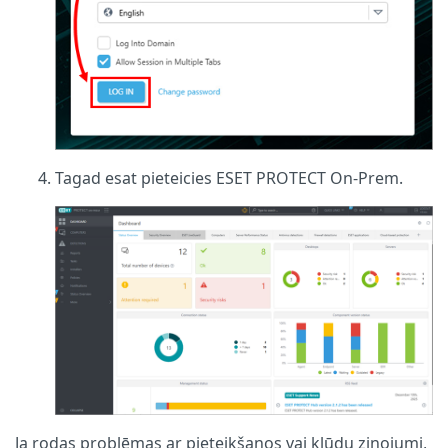
Tagad esat pieteicies ESET PROTECT On-Prem.
Ja rodas problēmas ar pieteikšanos vai kļūdu ziņojumi,