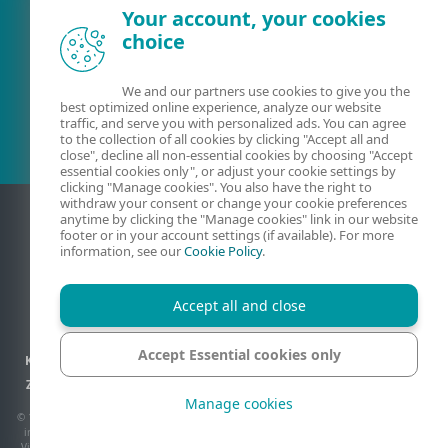
Your account, your cookies
choice
Esošais klients?
We and our partners use cookies to give you the
best optimized online experience, analyze our website
traffic, and serve you with personalized ads. You can agree
to the collection of all cookies by clicking "Accept all and
close", decline all non-essential cookies by choosing "Accept
essential cookies only", or adjust your cookie settings by
clicking "Manage cookies". You also have the right to
withdraw your consent or change your cookie preferences
anytime by clicking the "Manage cookies" link in our website
footer or in your account settings (if available). For more
information, see our
Cookie Policy
.
Accept all and close
Accept Essential cookies only
Kontaktinformācija
Konfidencialitāte
Juridiskā informācija
Ziņot par ievainojamībām
Vietnes karte
Pārvaldīt sīkfailus
Manage cookies
© 1992 - 2026 ESET, spol. s r.o. - Visas tiesības paturētas. Šeit izmantotās preču zīmes
ir ESET, spol. s r.o. vai ESET North America preču zīmes vai reģistrētas preču zīmes.
Visi pārējie nosaukumi un zīmoli ir to atbilstošo uzņēmumu reģistrētas preču zīmes.