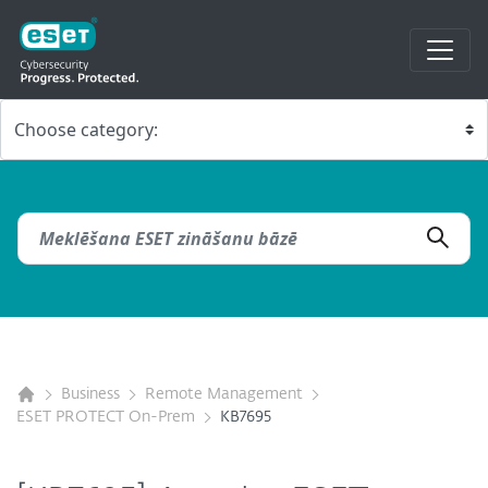
Business
Remote Management
ESET PROTECT On-Prem
KB7695