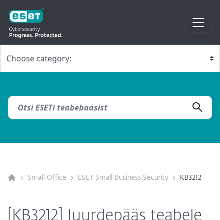
Small Office
ESET Small Business Security
KB3212
[KB3212] Juurdepääs teabele