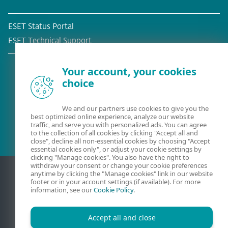
ESET Status Portal
ESET Technical Support
Your account, your cookies
choice
Olemasolev klient?
We and our partners use cookies to give you the
best optimized online experience, analyze our website
traffic, and serve you with personalized ads. You can agree
to the collection of all cookies by clicking "Accept all and
close", decline all non-essential cookies by choosing "Accept
essential cookies only", or adjust your cookie settings by
clicking "Manage cookies". You also have the right to
withdraw your consent or change your cookie preferences
anytime by clicking the "Manage cookies" link in our website
footer or in your account settings (if available). For more
information, see our
Cookie Policy
.
Accept all and close