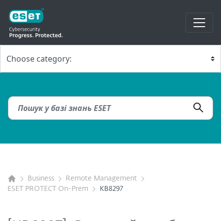
Business
Remote Management
ESET PROTECT On-Prem
KB8297