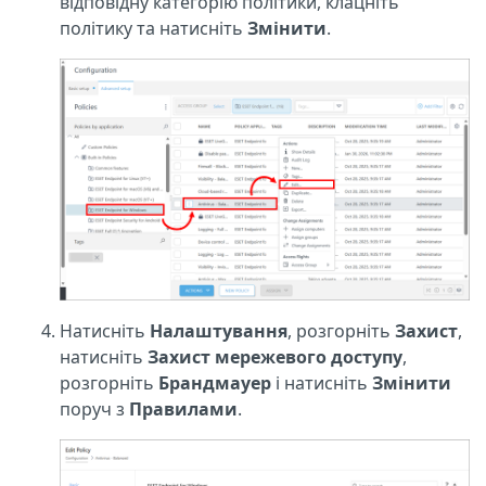
відповідну категорію політики, клацніть
політику та натисніть
Змінити
.
Натисніть
Налаштування
, розгорніть
Захист
,
натисніть
Захист мережевого доступу
,
розгорніть
Брандмауер
і натисніть
Змінити
поруч з
Правилами
.