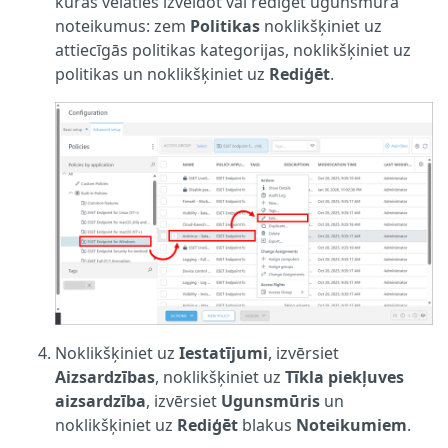
kurās vēlaties izveidot vai rediģēt ugunsmūra
noteikumus: zem
Politikas
noklikšķiniet uz
attiecīgās politikas kategorijas, noklikšķiniet uz
politikas un noklikšķiniet uz
Rediģēt
.
Noklikšķiniet uz
Iestatījumi
, izvērsiet
Aizsardzības
, noklikšķiniet uz
Tīkla piekļuves
aizsardzība
, izvērsiet
Ugunsmūris
un
noklikšķiniet uz
Rediģēt
blakus
Noteikumiem
.