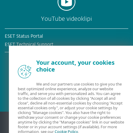
YouTube videoklipi
ESET Status Portal
ESET Technical Support
Your account, your cookies
choice
Esošais klients?
We and our partners use cookies to give you the
best optimized online experience, analyze our website
traffic, and serve you with personalized ads. You can agree
to the collection of all cookies by clicking "Accept all and
close", decline all non-essential cookies by choosing "Accept
essential cookies only", or adjust your cookie settings by
clicking "Manage cookies". You also have the right to
withdraw your consent or change your cookie preferences
anytime by clicking the "Manage cookies" link in our website
footer or in your account settings (if available). For more
information, see our
Cookie Policy
.