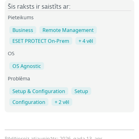
Šis raksts ir saistīts ar:
Pieteikums
Business
Remote Management
ESET PROTECT On-Prem
+ 4 vēl
OS
OS Agnostic
Problēma
Setup & Configuration
Setup
Configuration
+ 2 vēl
Pēdējoreiz atjaunināts: 2026. gada 13. apr.