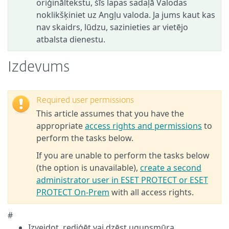
oriģināltekstu, šīs lapas sadaļā Valodas
noklikšķiniet uz Angļu valoda. Ja jums kaut kas
nav skaidrs, lūdzu, sazinieties ar vietējo
atbalsta dienestu.
Izdevums
Required user permissions
This article assumes that you have the
appropriate
access rights and permissions
to
perform the tasks below.
If you are unable to perform the tasks below
(the option is unavailable),
create a second
administrator user in ESET PROTECT or ESET
PROTECT On-Prem
with all access rights.
#
Izveidot, rediģēt vai dzēst ugunsmūra