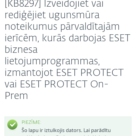
[KB8297] Izveidojiet vai
rediģējiet ugunsmūra
noteikumus pārvaldītajām
ierīcēm, kurās darbojas ESET
biznesa
lietojumprogrammas,
izmantojot ESET PROTECT
vai ESET PROTECT On-
Prem
PIEZĪME:
Šo lapu ir iztulkojis dators. Lai parādītu