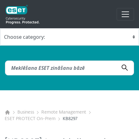
Business
Remote Management
ESET PROTECT On-Prem
KB8297