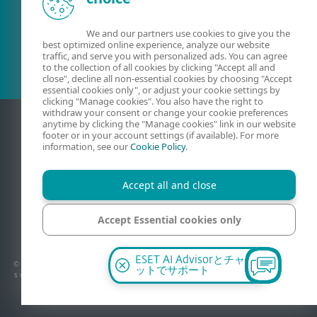
既存の顧客？
We and our partners use cookies to give you the
best optimized online experience, analyze our website
traffic, and serve you with personalized ads. You can agree
to the collection of all cookies by clicking "Accept all and
close", decline all non-essential cookies by choosing "Accept
essential cookies only", or adjust your cookie settings by
clicking "Manage cookies". You also have the right to
withdraw your consent or change your cookie preferences
anytime by clicking the "Manage cookies" link in our website
footer or in your account settings (if available). For more
information, see our
Cookie Policy
.
Accept all and close
Accept Essential cookies only
連絡
プライバシー
法的情報
脆弱性の報告
サイトマップ
Cookieの管理
Manage cookies
ESET AI Advisorとチャ
© 1992 - 2026 ESET, spol. s r.o. - All rights reserved. 使用されている商標は、ESET, spol.
ットでサポート
s r.o.またはESET North Americaの商標または登録商標です。その他の名称およびブランド
は、それぞれの企業の登録商標です。