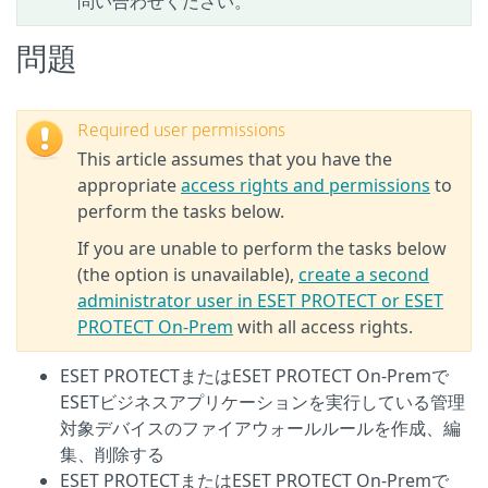
問い合わせください。
問題
Required user permissions
This article assumes that you have the
appropriate
access rights and permissions
to
perform the tasks below.
If you are unable to perform the tasks below
(the option is unavailable),
create a second
administrator user in ESET PROTECT or ESET
PROTECT On-Prem
with all access rights.
ESET PROTECTまたはESET PROTECT On-Premで
ESETビジネスアプリケーションを実行している管理
対象デバイスのファイアウォールルールを作成、編
集、削除する
ESET PROTECTまたはESET PROTECT On-Premで