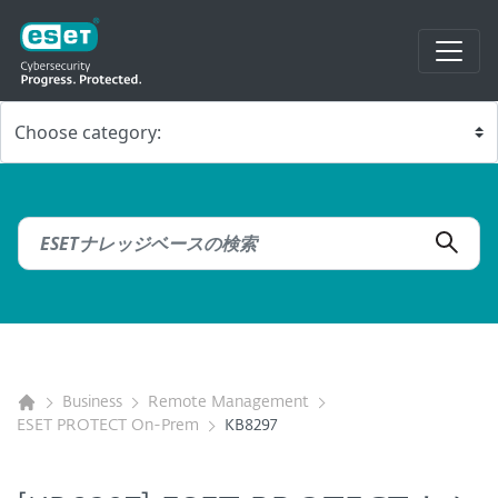
Business
Remote Management
ESET PROTECT On-Prem
KB8297