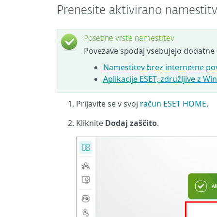
Prenesite aktivirano namesti
Posebne vrste namestitev
Povezave spodaj vsebujejo dodatne 
Namestitev brez internetne pove
Aplikacije ESET, združljive z 
Prijavite se v svoj
račun ESET HOME
.
Kliknite
Dodaj zaščito
.