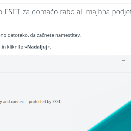
jo ESET za domačo rabo ali majhna podje
eno datoteko, da začnete namestitev.
 in kliknite
»Nadaljuj
«.