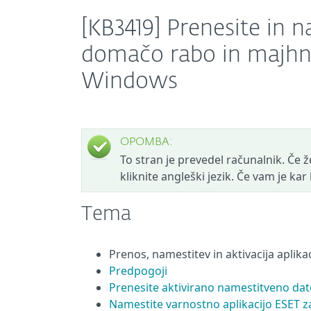
[KB3419] Prenesite in n
domačo rabo in majhna
Windows
OPOMBA:
To stran je prevedel računalnik. Če žel
kliknite angleški jezik. Če vam je ka
Tema
Prenos, namestitev in aktivacija aplik
Predpogoji
Prenesite aktivirano namestitveno da
Namestite varnostno aplikacijo ESET 