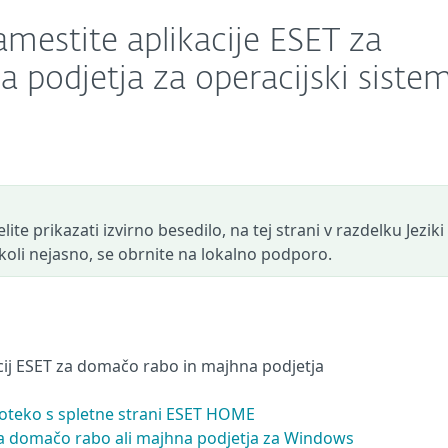
amestite aplikacije ESET za
 podjetja za operacijski siste
ite prikazati izvirno besedilo, na tej strani v razdelku Jeziki
r koli nejasno, se obrnite na lokalno podporo.
acij ESET za domačo rabo in majhna podjetja
toteko s spletne strani ESET HOME
za domačo rabo ali majhna podjetja za Windows