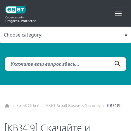
Small Office
ESET Small Business Security
KB3419
[KB3419] Скачайте и